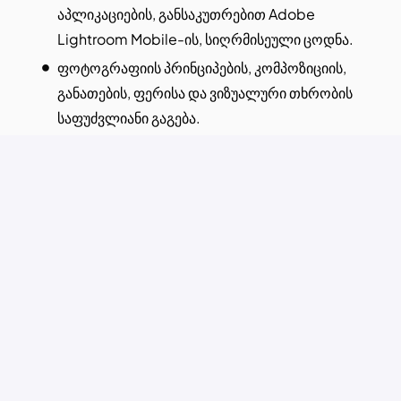
აპლიკაციების, განსაკუთრებით Adobe
Lightroom Mobile-ის, სიღრმისეული ცოდნა.
ფოტოგრაფიის პრინციპების, კომპოზიციის,
განათების, ფერისა და ვიზუალური თხრობის
საფუძვლიანი გაგება.
სწავლების მიმართ გატაცება და სტუდენტების
შთაგონებისა და მოტივაციის უნარი.
ვორქშოფების, მასტერკლასების ან
ტრენინგების ჩატარების გამოცდილება
ჩაითვლება უპირატესობად.
კარგი კომუნიკაციისა და პრეზენტაციის უნარები.
ძლიერი ორგანიზაციული და დროის მართვის
უნარები.
მრავალფეროვან ჯგუფთან ეფექტურად
მუშაობის უნარი.